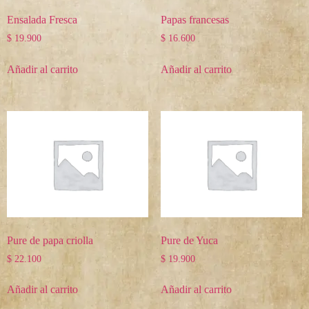
Ensalada Fresca
Papas francesas
$
19.900
$
16.600
Añadir al carrito
Añadir al carrito
Pure de papa criolla
Pure de Yuca
$
22.100
$
19.900
Añadir al carrito
Añadir al carrito