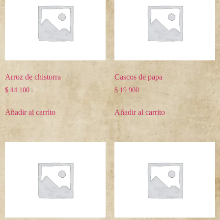
Arroz de chistorra
Cascos de papa
$
44.100
$
19.900
Añadir al carrito
Añadir al carrito